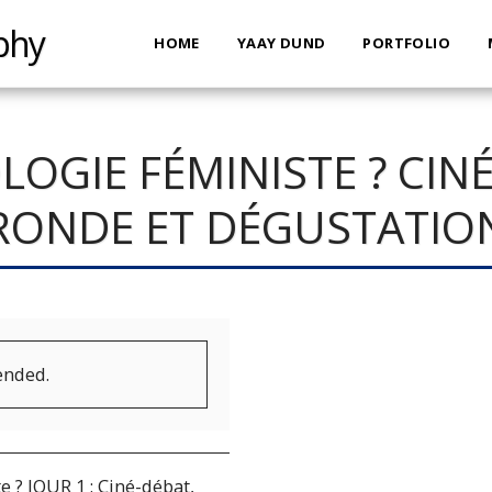
phy
HOME
YAAY DUND
PORTFOLIO
OGIE FÉMINISTE ? CINÉ
RONDE ET DÉGUSTATIO
ended.
 ? JOUR 1 : Ciné-débat,