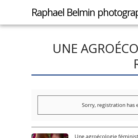
Raphael Belmin photogra
UNE AGROÉCOL
Sorry, registration has 
Une agroécologie féministe