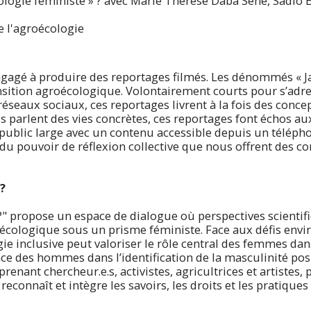
ogie féministe » ? avec Marie Thérèse Daba Sene, Sadio Ba
e l'agroécologie
engagé à produire des reportages filmés. Les dénommés « J
sition agroécologique. Volontairement courts pour s’adres
s réseaux sociaux, ces reportages livrent à la fois des co
ls parlent des vies concrètes, ces reportages font échos aux
public large avec un contenu accessible depuis un télépho
du pouvoir de réflexion collective que nous offrent des c
?
" propose un espace de dialogue où perspectives scientifiq
oécologique sous un prisme féministe. Face aux défis envi
 inclusive peut valoriser le rôle central des femmes da
ance des hommes dans l’identification de la masculinité pos
renant chercheur.e.s, activistes, agricultrices et artistes, 
reconnaît et intègre les savoirs, les droits et les pratiq