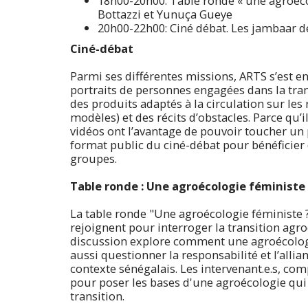
18h00-20h00: Table ronde « une agroécol
Bottazzi et Yunuça Gueye
20h00-22h00: Ciné débat. Les jambaar d
Ciné-débat
Parmi ses différentes missions, ARTS s’est 
portraits de personnes engagées dans la tran
des produits adaptés à la circulation sur le
modèles) et des récits d’obstacles. Parce qu’i
vidéos ont l’avantage de pouvoir toucher un 
format public du ciné-débat pour bénéficier 
groupes.
Table ronde : Une agroécologie féministe 
La table ronde "Une agroécologie féministe ?
rejoignent pour interroger la transition agr
discussion explore comment une agroécologie
aussi questionner la responsabilité et l’alli
contexte sénégalais. Les intervenant.e.s, comp
pour poser les bases d'une agroécologie qui 
transition.