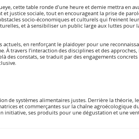
ye, cette table ronde d’une heure et demie mettra en avant
et justice sociale, tout en encourageant la prise de parole 
bstacles socio-économiques et culturels qui freinent leur 
ucturelles, et à sensibiliser un public large aux luttes pou
s actuels, en renforçant le plaidoyer pour une reconnaissan
À travers l’interaction des disciplines et des approches, l
là des constats, se traduit par des engagements concrets 
lusive.
on de systèmes alimentaires justes. Derrière la théorie, les
rmatrices et commerçantes sur la chaîne agroécologique d
n initiative, ses produits pour une dégustation et une vent